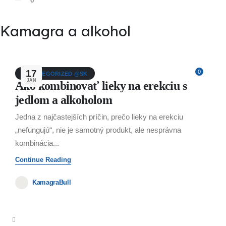
Kamagra a alkohol
17
0
UNCATEGORIZED @SK
JAN
Ako kombinovať lieky na erekciu s
jedlom a alkoholom
Jedna z najčastejších príčin, prečo lieky na erekciu
„nefungujú“, nie je samotný produkt, ale nesprávna
kombinácia...
Continue Reading
KamagraBull