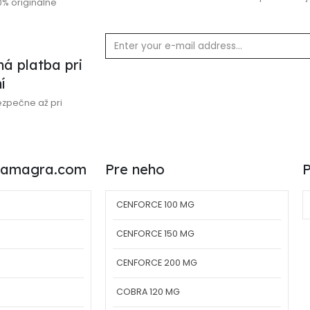
% originálne
á platba pri
í
ezpečne až pri
aKamagra.com
Pre neho
P
CENFORCE 100 MG
CENFORCE 150 MG
CENFORCE 200 MG
COBRA 120 MG