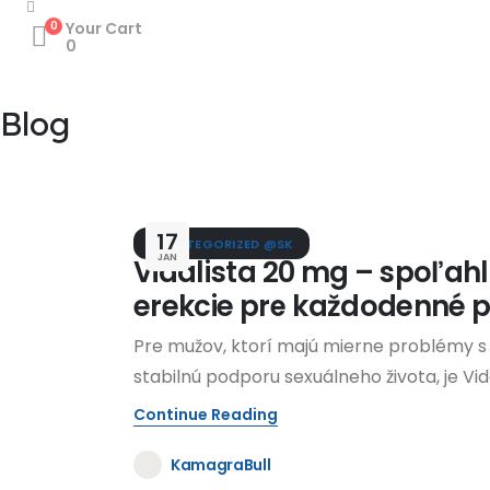
0
Your Cart
0
Blog
17
UNCATEGORIZED @SK
JAN
Vidalista 20 mg – spoľah
erekcie pre každodenné p
Pre mužov, ktorí majú mierne problémy s
stabilnú podporu sexuálneho života, je Vidal
Continue Reading
KamagraBull