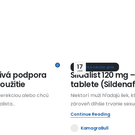
17
0
UNCATEGORIZED @SK
JAN
livá podpora
Sildalist 120 mg –
oužitie
tablete (Sildenafi
 erekciou alebo chcú
Niektorí muži hľadajú liek, 
ista...
zároveň dlhšie trvanie sexuál
Continue Reading
KamagraBull