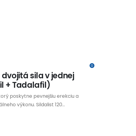
0
 dvojitá sila v jednej
l + Tadalafil)
ktorý poskytne pevnejšiu erekciu a
neho výkonu. Sildalist 120...