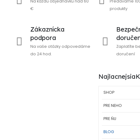
Na každú objednávku nad 60
Predávame 100
€
produkty
Zákaznícka
Bezpečn
podpora
doručen
Na vaše otázky odpovedáme
Zaplatíte b
do 24 hod.
doručení
Najlacnejsi
SHOP
PRE NEHO
PRE ŇU
BLOG