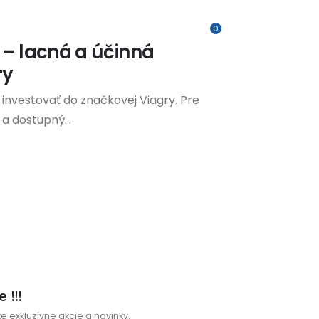
0
 – lacná a účinná
ry
investovať do značkovej Viagry. Pre
 a dostupný...
 !!!
e exkluzívne akcie a novinky.