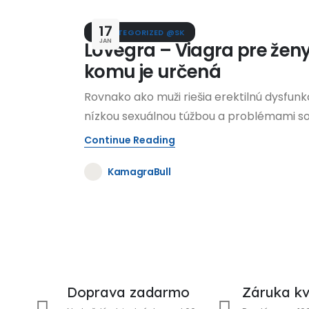
17
UNCATEGORIZED @SK
JAN
Lovegra – Viagra pre ženy
komu je určená
Rovnako ako muži riešia erektilnú dysfunkc
nízkou sexuálnou túžbou a problémami so.
Continue Reading
KamagraBull
Doprava zadarmo
Záruka kv