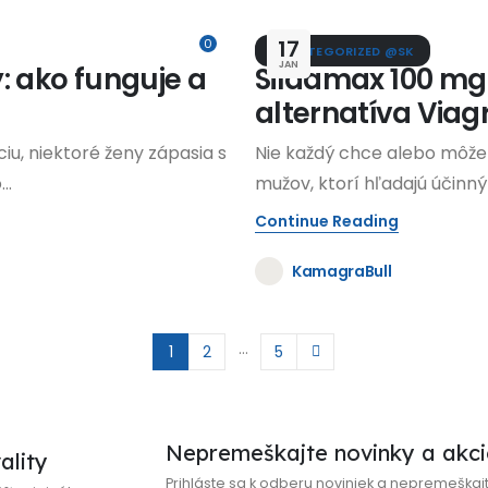
17
0
UNCATEGORIZED @SK
JAN
: ako funguje a
Sildamax 100 mg
alternatíva Viag
iu, niektoré ženy zápasia s
Nie každý chce alebo môže 
..
mužov, ktorí hľadajú účinný
Continue Reading
KamagraBull
…
1
2
5
Nepremeškajte novinky a akcie
ality
Prihláste sa k odberu noviniek a nepremeškajt