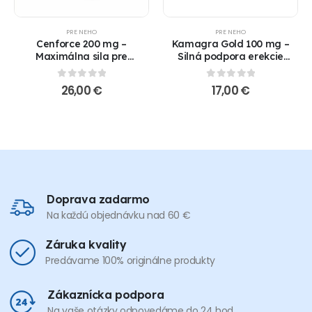
PRE NEHO
PRE NEHO
Cenforce 200 mg –
Kamagra Gold 100 mg –
Maximálna sila pre
Silná podpora erekcie
dokonalú erekciu !!AKCIA
(generikum Viagry) !!!
1+1 ZADARMO!!
AKCIA 1+1 ZADARMO !!!
0
out of 5
0
out of 5
26,00
€
17,00
€
Doprava zadarmo
Na každú objednávku nad 60 €
Záruka kvality
Predávame 100% originálne produkty
Zákaznícka podpora
Na vaše otázky odpovedáme do 24 hod.