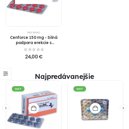
PRE NEHO
Cenforce 150 mg - Silná
podpora erekcie s
Sildenafilom !!! AKCIA 1+1
ZADARMO !!!
0
out of 5
24,00
€
Najpredávanejšie
HOT
HOT