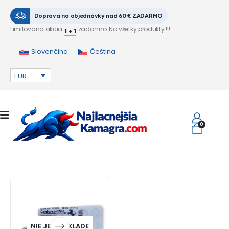
Doprava na objednávky nad 60 € ZADARMO
Limitovaná akcia
zadarmo. Na všetky produkty !!!
1 + 1
Slovenčina
Čeština
EUR
0
NIE JE NA SKLADE