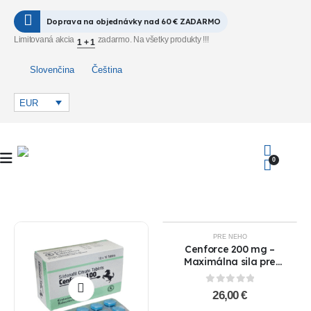
Doprava na objednávky nad 60 € ZADARMO
Limitovaná akcia
zadarmo. Na všetky produkty !!!
1 + 1
Slovenčina
Čeština
EUR
0
PRE NEHO
HOT
Cenforce 200 mg –
Maximálna sila pre
dokonalú erekciu !!AKCIA
1+1 ZADARMO!!
0
out of 5
26,00
€