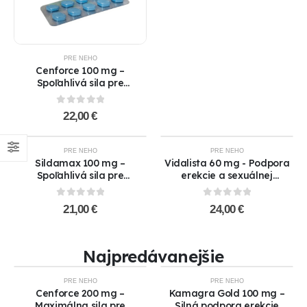
PRE NEHO
Cenforce 100 mg –
Spoľahlivá sila pre
pevnejšiu a dlhotrvajúcu
erekciu !!AKCIA 1+1
0
out of 5
22,00
€
ZADARMO!!
NIE JE NA SKLADE
NIE JE NA SKLADE
PRE NEHO
PRE NEHO
HOT
Sildamax 100 mg –
Vidalista 60 mg - Podpora
Spoľahlivá sila pre
erekcie a sexuálnej
dokonalú erekciu !!AKCIA
výkonnosti !!! AKCIA 1+1
1+1 ZADARMO!!
ZADARMO !!!
0
out of 5
0
out of 5
21,00
€
24,00
€
Najpredávanejšie
PRE NEHO
PRE NEHO
HOT
HOT
Cenforce 200 mg –
Kamagra Gold 100 mg –
Maximálna sila pre
Silná podpora erekcie