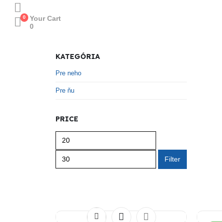
0
Your Cart
0
KATEGÓRIA
Pre neho
Pre ňu
PRICE
Filter