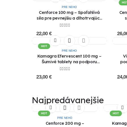
HO
PRE NEHO
Cenforce 100 mg – Spoľahlivá
Cen
sila pre pevnejšiu a dlhotrvajúcu
s
erekciu !!AKCIA 1+1 ZADARMO!!
0
out of 5
22,00
€
26,
HOT
PRE NEHO
Kamagra Efervescent 100 mg –
V
Šumivé tablety na podporu
pod
erekcie | Rýchly účinok | Kúpiť
online !!! AKCIA 1+1 ZADARMO !!!
0
out of 5
23,00
€
24,
Najpredávanejšie
HOT
HOT
PRE NEHO
Cenforce 200 mg –
Kamagr