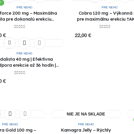
T
PRE NEHO
PRE NEHO
force 200 mg – Maximálna
Cobra 120 mg – Výkonná s
ila pre dokonalú erekciu
pre maximálnu erekciu !!A
!!AKCIA 1+1 ZADARMO!!
1+1 ZADARMO!!
0
out of 5
0
out of 5
00
€
22,00
€
PRE NEHO
idalista 40 mg | Efektívna
pora erekcie až 36 hodín |
Kúpiť online !!! AKCIA 1+1
ZADARMO !!!
0
out of 5
00
€
NIE JE NA SKLADE
PRE NEHO
PRE NEHO
a Gold 100 mg –
Kamagra Jelly – Rýchly