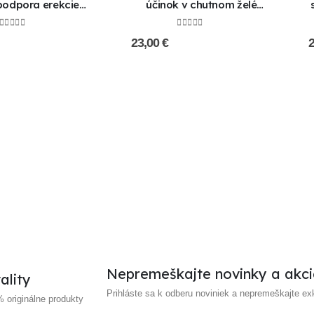
 podpora erekcie
účinok v chutnom želé
m Viagry) !!! AKCIA
!!AKCIA 1+1 ZADARMO!!
 ZADARMO !!!
0
out of 5
0
out of 5
23,00
€
Nepremeškajte novinky a akcie
ality
Prihláste sa k odberu noviniek a nepremeškajte ex
originálne produkty