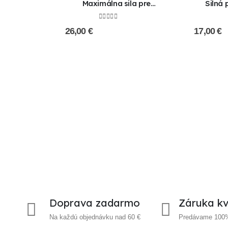
Maximálna sila pre
Silná
dokonalú erekciu !!AKCIA
(generiku
1+1 ZADARMO!!
1+1
0
out of 5
26,00
€
17,00
€
Doprava zadarmo
Záruka kv
Na každú objednávku nad 60 €
Predávame 100% 