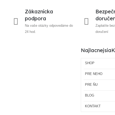
Zákaznícka
Bezpečn
podpora
doručen
Na vaše otázky odpovedáme do
Zaplatíte be
24 hod.
doručení
Najlacnejsi
SHOP
PRE NEHO
PRE ŇU
BLOG
KONTAKT