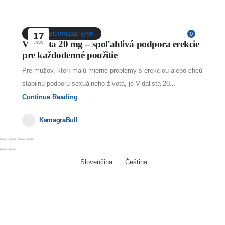
UNCATEGORIZED @SK
17
0
Vidalista 20 mg – spoľahlivá podpora erekcie
JAN
pre každodenné použitie
Pre mužov, ktorí majú mierne problémy s erekciou alebo chcú
stabilnú podporu sexuálneho života, je Vidalista 20...
Continue Reading
KamagraBull
Slovenčina
Čeština